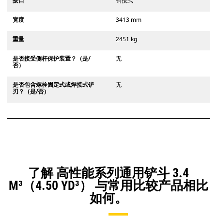
接口
销接式
宽度
3413 mm
重量
2451 kg
是否接受侧杆保护装置？（是/
无
否）
是否包含螺栓固定式或焊接式铲
无
刃？（是/否）
了解 高性能系列通用铲斗 3.4
M³（4.50 YD³） 与常用比较产品相比
如何。