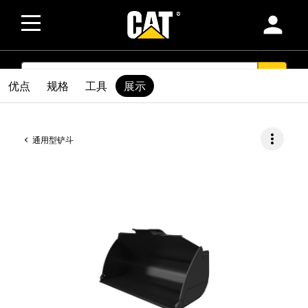
person
SEARCH
search
优点
规格
工具
展示
more_vert
通用型铲斗