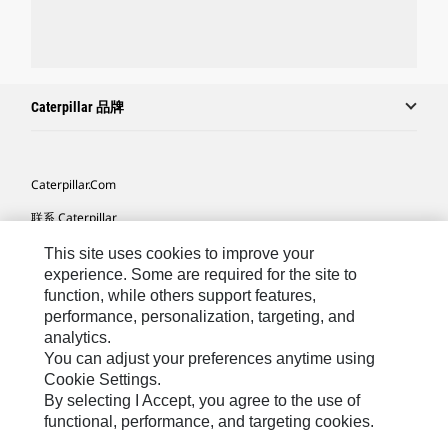
Caterpillar 品牌
Caterpillar.com
联系 Caterpillar
我的营销首选项
This site uses cookies to improve your
experience. Some are required for the site to
站点地图
function, while others support features,
performance, personalization, targeting, and
Cookie Settings
analytics.
法律
You can adjust your preferences anytime using
Cookie Settings.
隐私
By selecting I Accept, you agree to the use of
functional, performance, and targeting cookies.