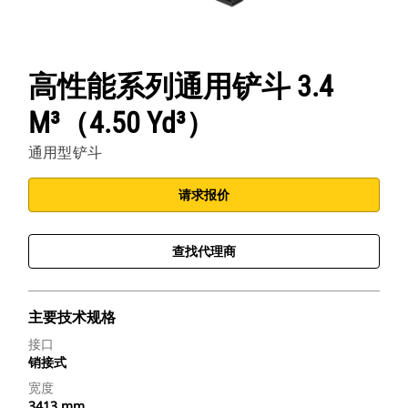
高性能系列通用铲斗 3.4
M³（4.50 Yd³）
通用型铲斗
请求报价
查找代理商
主要技术规格
接口
销接式
宽度
3413 mm