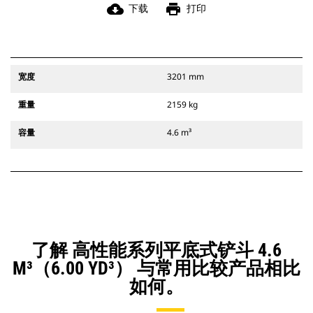
cloud_download
print
下载
打印
宽度
3201 mm
重量
2159 kg
容量
4.6 m³
了解 高性能系列平底式铲斗 4.6
M³（6.00 YD³） 与常用比较产品相比
如何。