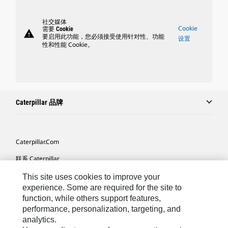
社交媒体
Cookie
需要 Cookie
warning
要启用此功能，您必须接受使用针对性、功能
设置
性和性能 Cookie。
Caterpillar 品牌
Caterpillar.com
联系 Caterpillar
我的营销首选项
This site uses cookies to improve your
experience. Some are required for the site to
站点地图
function, while others support features,
performance, personalization, targeting, and
Cookie Settings
analytics.
法律