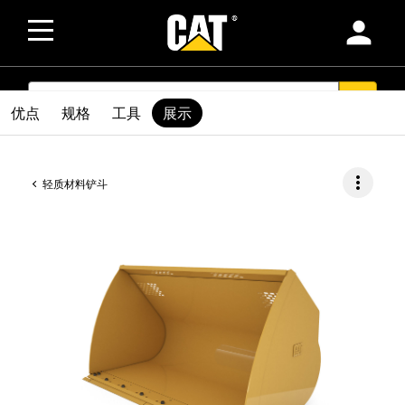
person
SEARCH
search
优点
规格
工具
展示
more_vert
轻质材料铲斗