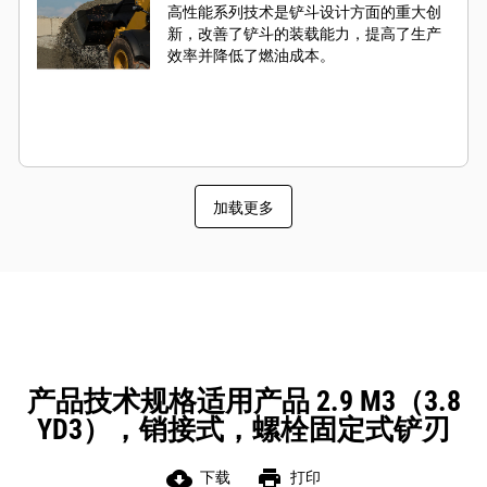
高性能系列技术是铲斗设计方面的重大创
新，改善了铲斗的装载能力，提高了生产
效率并降低了燃油成本。
加载更多
产品技术规格适用产品 2.9 M3（3.8
YD3），销接式，螺栓固定式铲刃
cloud_download
print
下载
打印