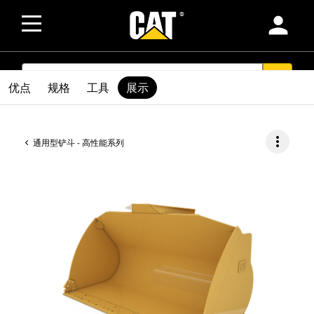
person
SEARCH
search
优点
规格
工具
展示
more_vert
通用型铲斗 - 高性能系列