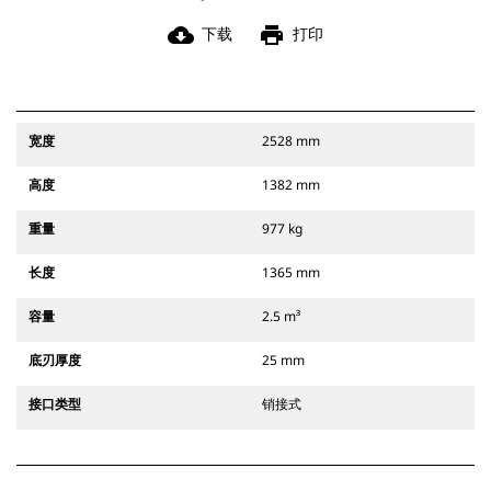
cloud_download
print
下载
打印
宽度
2528 mm
高度
1382 mm
重量
977 kg
长度
1365 mm
容量
2.5 m³
底刃厚度
25 mm
接口类型
销接式