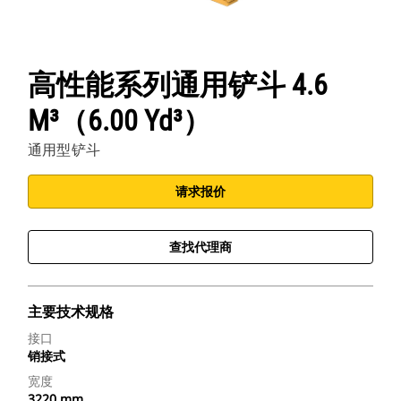
高性能系列通用铲斗 4.6
M³（6.00 Yd³）
通用型铲斗
请求报价
查找代理商
主要技术规格
接口
销接式
宽度
3220 mm