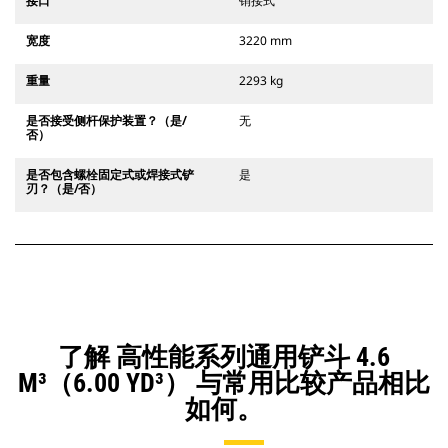
接口
销接式
宽度
3220 mm
重量
2293 kg
是否接受侧杆保护装置？（是/
无
否）
是否包含螺栓固定式或焊接式铲
是
刃？（是/否）
了解 高性能系列通用铲斗 4.6
M³（6.00 YD³） 与常用比较产品相比
如何。