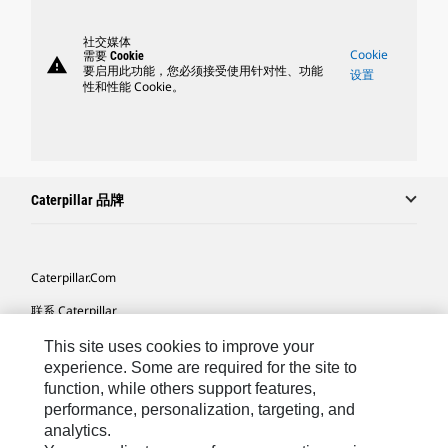
社交媒体
Cookie
需要 Cookie
warning
要启用此功能，您必须接受使用针对性、功能
设置
性和性能 Cookie。
Caterpillar 品牌
Caterpillar.com
联系 Caterpillar
我的营销首选项
This site uses cookies to improve your
experience. Some are required for the site to
站点地图
function, while others support features,
performance, personalization, targeting, and
Cookie Settings
analytics.
法律