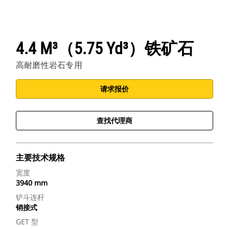
4.4 M³（5.75 Yd³）铁矿石
高耐磨性岩石专用
请求报价
查找代理商
主要技术规格
宽度
3940 mm
铲斗连杆
销接式
GET 型