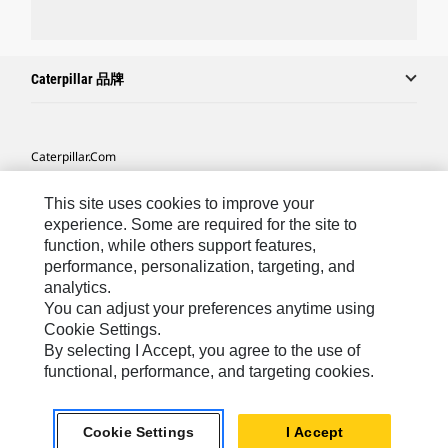
Caterpillar 品牌
Caterpillar.com
联系 Caterpillar
This site uses cookies to improve your
我的营销首选项
experience. Some are required for the site to
function, while others support features,
站点地图
performance, personalization, targeting, and
analytics.
Cookie Settings
You can adjust your preferences anytime using
法律
Cookie Settings.
By selecting I Accept, you agree to the use of
隐私
functional, performance, and targeting cookies.
Africa, Middle East ‧ Chinese
© 2026 Caterpillar. 保留所有权利
Cookie Settings
I Accept