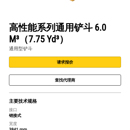
高性能系列通用铲斗 6.0
M³（7.75 Yd³）
通用型铲斗
请求报价
查找代理商
主要技术规格
接口
销接式
宽度
3841 mm