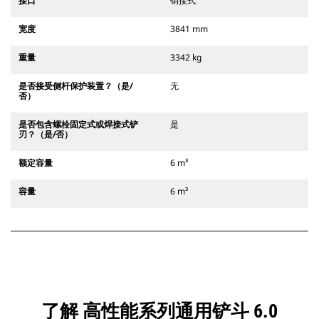
接口
销接式
宽度
3841 mm
重量
3342 kg
是否接受侧杆保护装置？（是/
无
否）
是否包含螺栓固定式或焊接式铲
是
刃？（是/否）
额定容量
6 m³
容量
6 m³
了解 高性能系列通用铲斗 6.0