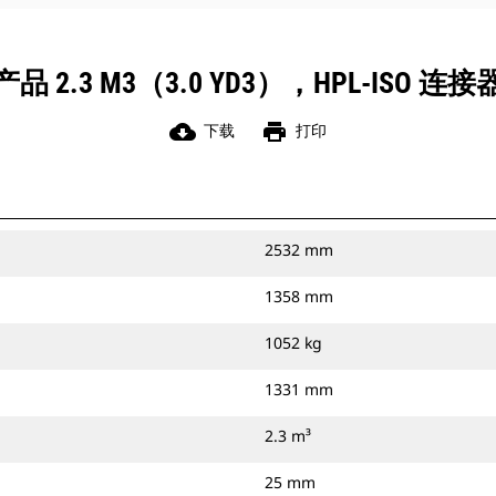
2.3 M3（3.0 YD3），HPL-ISO
cloud_download
print
下载
打印
2532 mm
1358 mm
1052 kg
1331 mm
2.3 m³
25 mm