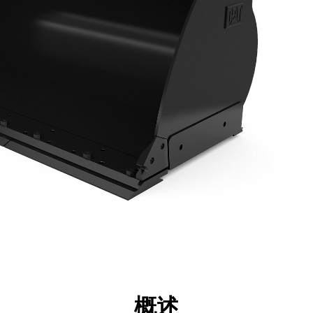
点
规格
工具
展示
概述