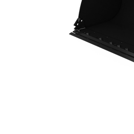
2.3 M3（3.0 Yd3），HPL-ISO 连接器，螺栓固定式铲刃
优
更改型号