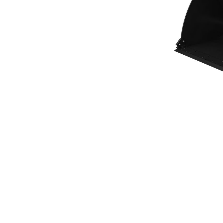
高性能系列平底式铲斗 5.2 M³（6.75 Yd³）
优
更改型号