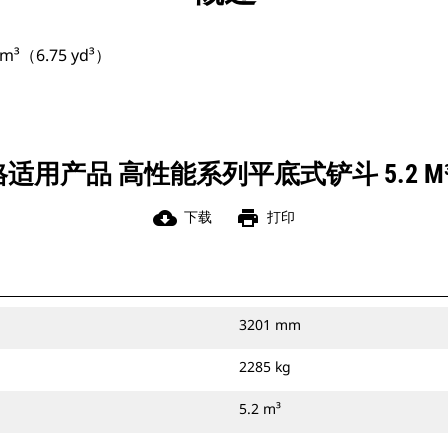
（6.75 yd³）
用产品 高性能系列平底式铲斗 5.2 M³（6
cloud_download
print
下载
打印
3201 mm
2285 kg
5.2 m³