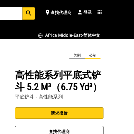
登录
place
apps
查找代理商
search
Africa Middle-East-简体中文
美制
公制
高性能系列平底式铲
斗 5.2 M³（6.75 Yd³）
平底铲斗 - 高性能系列
请求报价
查找代理商