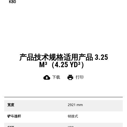
K80
产品技术规格适用产品 3.25
M³（4.25 YD³）
cloud_download
print
下载
打印
宽度
2921 mm
铲斗连杆
销接式