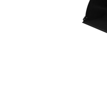
高性能系列平底式铲斗 4.4 M³（5.75 Yd³）
优
更改型号