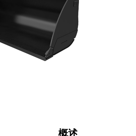
点
规格
工具
展示
概述