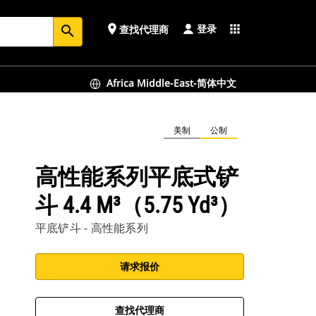
登录
place
apps
查找代理商
search
Africa Middle-East-简体中文
美制
公制
高性能系列平底式铲
斗 4.4 M³（5.75 Yd³）
平底铲斗 - 高性能系列
请求报价
查找代理商