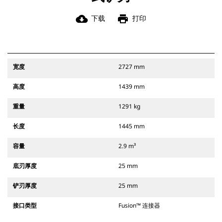
cloud_download
print
下载
打印
宽度
2727 mm
高度
1439 mm
重量
1291 kg
长度
1445 mm
容量
2.9 m³
底刃厚度
25 mm
铲刃厚度
25 mm
接口类型
Fusion™ 连接器