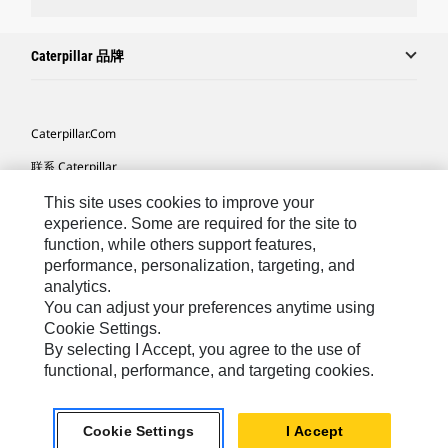
Caterpillar 品牌
Caterpillar.com
联系 Caterpillar
我的营销首选项
This site uses cookies to improve your
experience. Some are required for the site to
站点地图
function, while others support features,
performance, personalization, targeting, and
Cookie Settings
analytics.
法律
You can adjust your preferences anytime using
Cookie Settings.
隐私
By selecting I Accept, you agree to the use of
functional, performance, and targeting cookies.
Africa, Middle East ‧ Chinese
© 2026 Caterpillar. 保留所有权利
Cookie Settings
I Accept