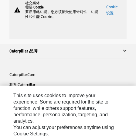
社交媒体
Cookie
需要 Cookie
warning
要启用此功能，您必须接受使用针对性、功能
设置
性和性能 Cookie。
Caterpillar 品牌
Caterpillar.com
联系 Caterpillar
我的营销首选项
This site uses cookies to improve your
experience. Some are required for the site to
站点地图
function, while others support features,
Cookie Settings
performance, personalization, targeting, and
analytics.
法律
You can adjust your preferences anytime using
Cookie Settings.
隐私