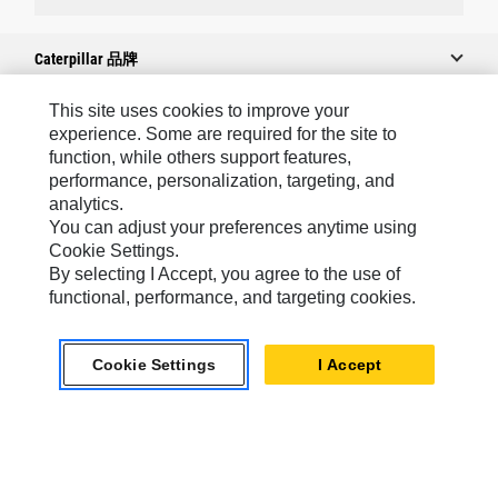
Caterpillar 品牌
This site uses cookies to improve your
experience. Some are required for the site to
Caterpillar.com
function, while others support features,
performance, personalization, targeting, and
联系 Caterpillar
analytics.
我的营销首选项
You can adjust your preferences anytime using
Cookie Settings.
站点地图
By selecting I Accept, you agree to the use of
Cookie Settings
functional, performance, and targeting cookies.
法律
Cookie Settings
I Accept
隐私
Africa, Middle East ‧ Chinese
© 2026 Caterpillar. 保留所有权利