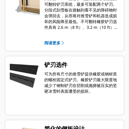
可翻转铲刃系统，最多可装配两个铲刃。
分段式刮雪板在接触到看不见的障碍物时
会弹回去，从而将对推雪铲和机器造成损
坏的风险降至最低。不可翻转橡胶铲刃选
件具有 2.6 m（8 ft）、3.2 m（10 ft）和
3.8 m（12 ft）三种尺寸，适合所有使用
滑移转向连接器的机型。
阅读更多
铲刃选件
可为所有尺寸的推雪铲提供橡胶或钢材质
的螺栓固定式铲刃。橡胶铲刃最大限度地
减少了钢制铲刃在切割或抛掷被压实的坚
硬冰雪时表面遭受的损坏。
简化的侧板设计