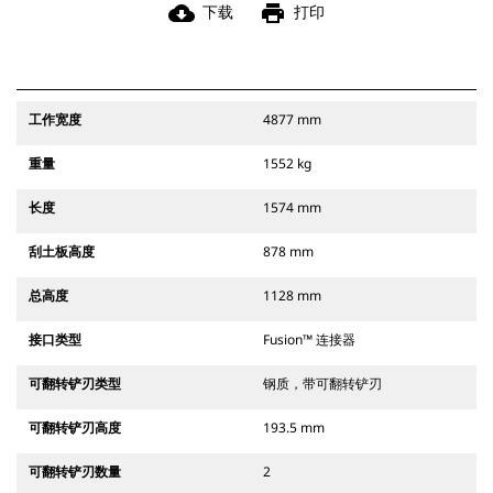
cloud_download
print
下载
打印
工作宽度
4877 mm
重量
1552 kg
长度
1574 mm
刮土板高度
878 mm
总高度
1128 mm
接口类型
Fusion™ 连接器
可翻转铲刃类型
钢质，带可翻转铲刃
可翻转铲刃高度
193.5 mm
可翻转铲刃数量
2