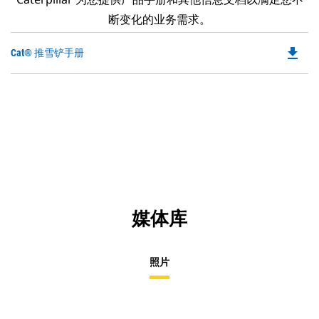
断变化的业务需求。
file_download
Do
Cat® 推雪铲手册
P
O
in
a
N
Ta
媒体库
照片