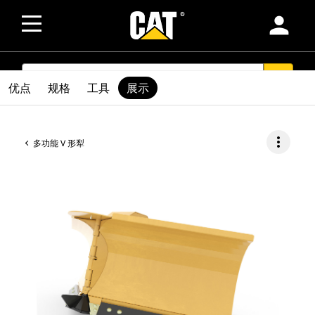
person
SEARCH
search
优点
规格
工具
展示
more_vert
多功能 V 形犁