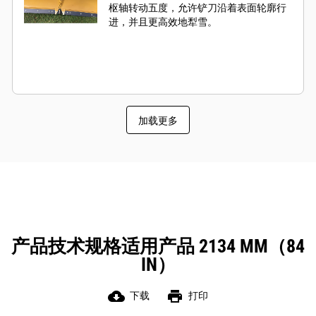
枢轴转动五度，允许铲刀沿着表面轮廓行
进，并且更高效地犁雪。
加载更多
产品技术规格适用产品 2134 MM（84
IN）
cloud_download
print
下载
打印