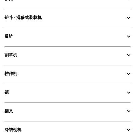
铲斗 - 滑移式装载机
反铲
割草机
耕作机
锯
捆叉
冷铣刨机