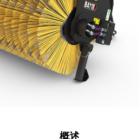
点
规格
工具
展示
概述