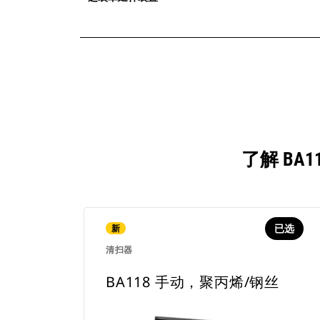
了解 BA
已选
新
清扫器
BA118 手动，聚丙烯/钢丝