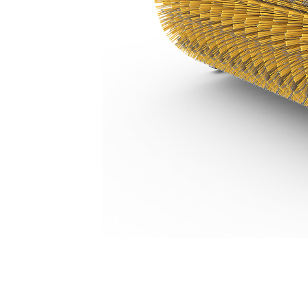
BA118 手动，聚丙烯/钢丝
优
更改型号