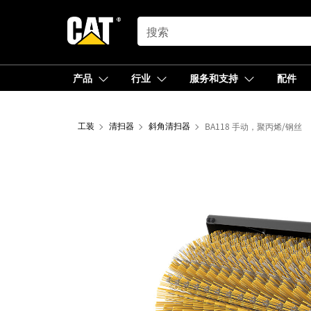
SEARCH
产品
行业
服务和支持
配件
工装
清扫器
斜角清扫器
BA118 手动，聚丙烯/钢丝