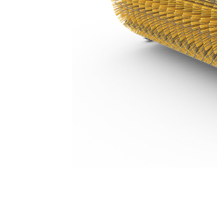
BA121 液压，聚丙烯/钢丝
优
更改型号