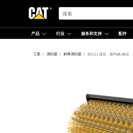
SEARCH
产品
行业
服务和支持
配件
工装
清扫器
斜角清扫器
BA121 液压，聚丙烯/钢丝