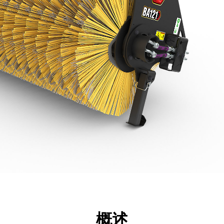
点
规格
工具
展示
概述