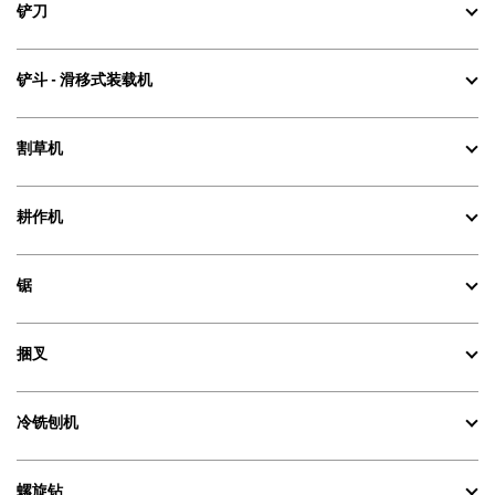
铲刀
铲斗 - 滑移式装载机
割草机
耕作机
锯
捆叉
冷铣刨机
螺旋钻