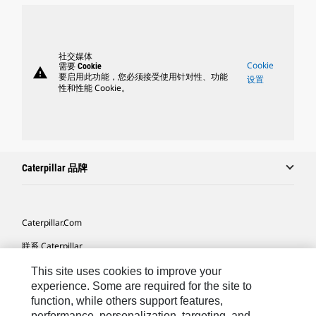
社交媒体
Cookie
需要 Cookie
warning
要启用此功能，您必须接受使用针对性、功能
设置
性和性能 Cookie。
Caterpillar 品牌
Caterpillar.com
联系 Caterpillar
我的营销首选项
This site uses cookies to improve your
experience. Some are required for the site to
站点地图
function, while others support features,
performance, personalization, targeting, and
Cookie Settings