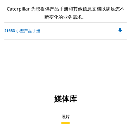
Caterpillar 为您提供产品手册和其他信息文档以满足您不
断变化的业务需求。
file_download
Do
216B3 小型产品手册
P
O
in
a
N
Ta
媒体库
照片