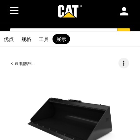
person
SEARCH
search
优点
规格
工具
展示
more_vert
通用型铲斗