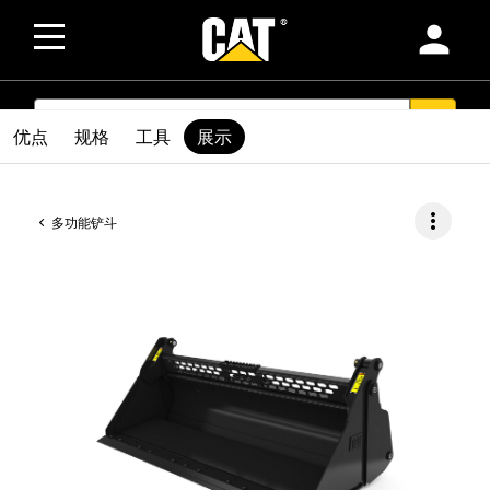
person
SEARCH
search
优点
规格
工具
展示
more_vert
多功能铲斗