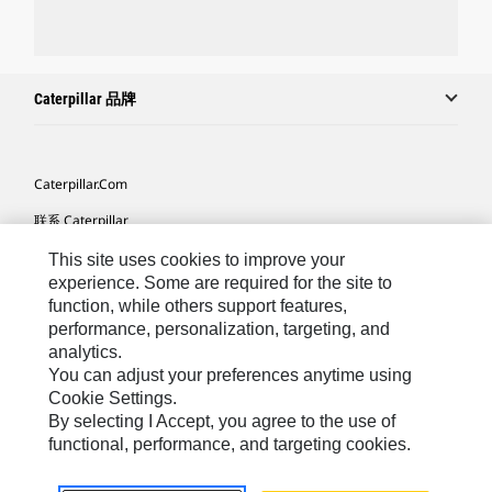
Caterpillar 品牌
Caterpillar.com
联系 Caterpillar
我的营销首选项
This site uses cookies to improve your
experience. Some are required for the site to
站点地图
function, while others support features,
performance, personalization, targeting, and
Cookie Settings
analytics.
法律
You can adjust your preferences anytime using
Cookie Settings.
隐私
By selecting I Accept, you agree to the use of
functional, performance, and targeting cookies.