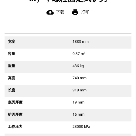
cloud_download
print
下载
打印
宽度
1883 mm
容量
0.37 m³
重量
436 kg
高度
740 mm
长度
919 mm
底刃厚度
19 mm
铲刃厚度
16 mm
工作压力
23000 kPa