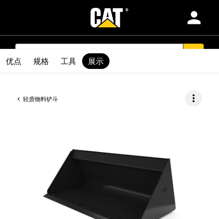
person
产品
SEARCH
search
优点
规格
工具
展示
行业
more_vert
轻质物料铲斗
服务和支持
配件
查找代理商
Africa Middle-East-简体中文