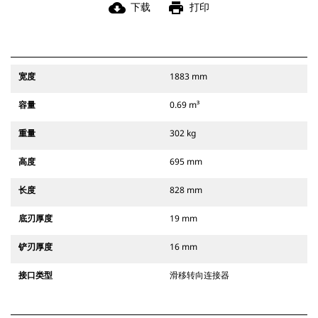
cloud_download
print
下载
打印
宽度
1883 mm
容量
0.69 m³
重量
302 kg
高度
695 mm
长度
828 mm
底刃厚度
19 mm
铲刃厚度
16 mm
接口类型
滑移转向连接器