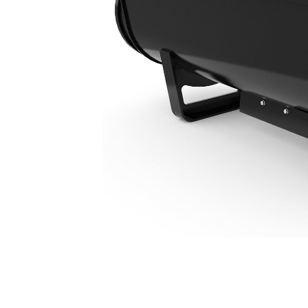
MB200
优
更改型号