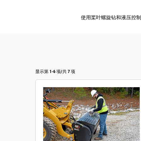
使用桨叶螺旋钻和液压控
显示第 1-6 项/共 7 项