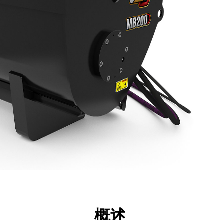
点
规格
工具
展示
概述