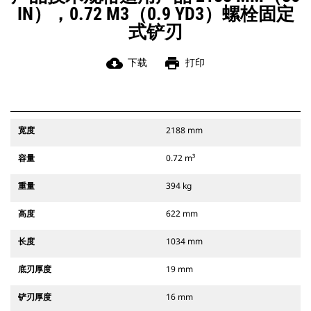
IN），0.72 M3（0.9 YD3）螺栓固定
式铲刃
cloud_download
print
下载
打印
宽度
2188 mm
容量
0.72 m³
重量
394 kg
高度
622 mm
长度
1034 mm
底刃厚度
19 mm
铲刃厚度
16 mm