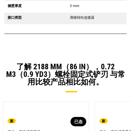
侧壁厚度
5 mm
接口类型
滑移转向连接器
了解 2188 MM（86 IN），0.72
M3（0.9 YD3）螺栓固定式铲刃 与常
用比较产品相比如何。
新
新
已选