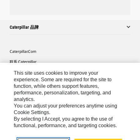
Caterpillar 品牌
Caterpillar.com
联系 Caterpillar
我的营销首选项
This site uses cookies to improve your
experience. Some are required for the site to
站点地图
function, while others support features,
performance, personalization, targeting, and
Cookie Settings
analytics.
法律
You can adjust your preferences anytime using
Cookie Settings.
隐私
By selecting I Accept, you agree to the use of
functional, performance, and targeting cookies.