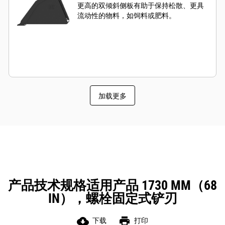
更高的双倾斜侧板有助于保持松散、更具
流动性的物料，如饲料或肥料。
加载更多
产品技术规格适用产品 1730 MM（68
IN），螺栓固定式铲刃
cloud_download
print
下载
打印