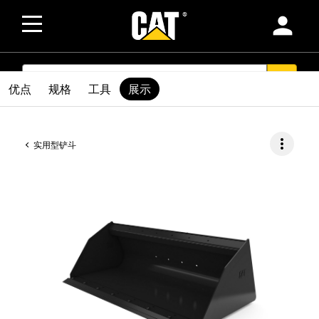
person
SEARCH
search
优点
规格
工具
展示
more_vert
实用型铲斗