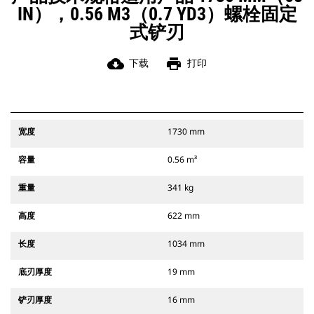
IN），0.56 M3（0.7 YD3）螺栓固定
式铲刃
cloud_download
print
下载
打印
宽度
1730 mm
容量
0.56 m³
重量
341 kg
高度
622 mm
长度
1034 mm
底刃厚度
19 mm
铲刃厚度
16 mm