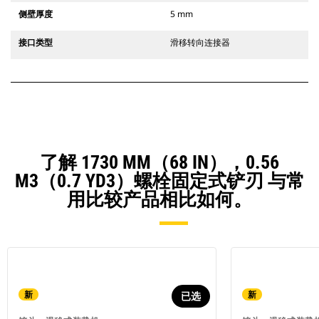
侧壁厚度
5 mm
接口类型
滑移转向连接器
了解 1730 MM（68 IN），0.56
M3（0.7 YD3）螺栓固定式铲刃 与常
用比较产品相比如何。
新
新
已选