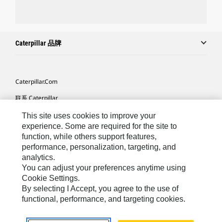
Caterpillar 品牌
Caterpillar.com
联系 Caterpillar
我的营销首选项
This site uses cookies to improve your
experience. Some are required for the site to
站点地图
function, while others support features,
performance, personalization, targeting, and
Cookie Settings
analytics.
法律
You can adjust your preferences anytime using
Cookie Settings.
隐私
By selecting I Accept, you agree to the use of
functional, performance, and targeting cookies.