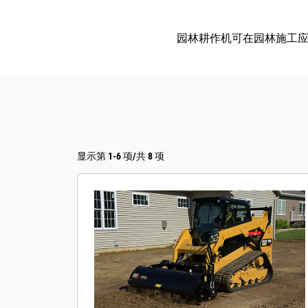
园林耕作机可在园林施工
显示第 1-6 项/共 8 项