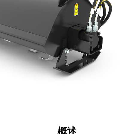
点
规格
工具
展示
概述