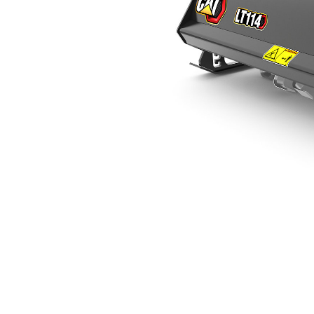
LT114
优
更改型号