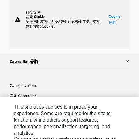
社交媒体
Cookie
需要 Cookie
warning
要启用此功能，您必须接受使用针对性、功能
设置
性和性能 Cookie。
Caterpillar 品牌
Caterpillar.com
联系 Caterpillar
我的营销首选项
This site uses cookies to improve your
experience. Some are required for the site to
站点地图
function, while others support features,
performance, personalization, targeting, and
Cookie Settings
analytics.
法律