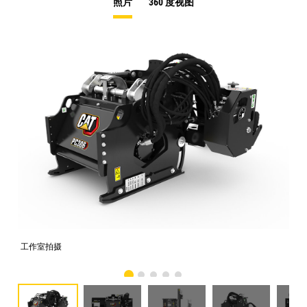
照片
360 度视图
工作室拍摄
前