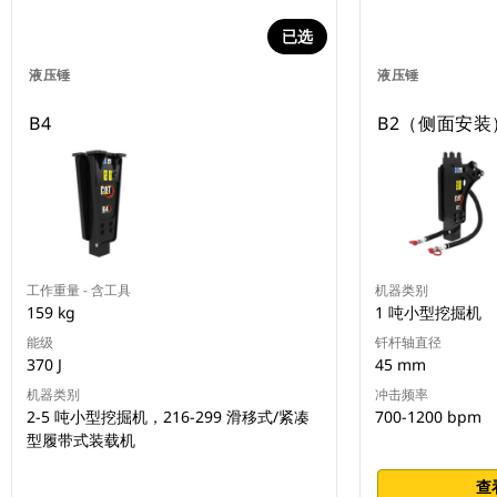
已选
液压锤
液压锤
B4
B2（侧面安装
工作重量 - 含工具
机器类别
159 kg
1 吨小型挖掘机
能级
钎杆轴直径
370 J
45 mm
机器类别
冲击频率
2-5 吨小型挖掘机，216-299 滑移式/紧凑
700-1200 bpm
型履带式装载机
查