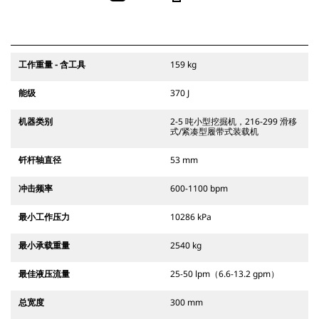
工作重量 - 含工具
159 kg
能级
370 J
机器类别
2-5 吨小型挖掘机，216-299 滑移
式/紧凑型履带式装载机
钎杆轴直径
53 mm
冲击频率
600-1100 bpm
最小工作压力
10286 kPa
最小承载重量
2540 kg
最佳液压流量
25-50 lpm（6.6-13.2 gpm）
总宽度
300 mm