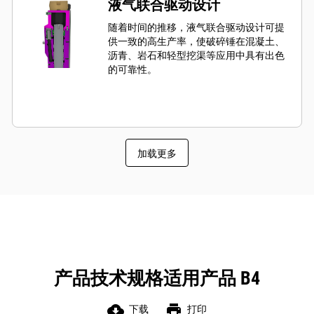
液气联合驱动设计
随着时间的推移，液气联合驱动设计可提
供一致的高生产率，使破碎锤在混凝土、
沥青、岩石和轻型挖渠等应用中具有出色
的可靠性。
加载更多
产品技术规格适用产品 B4
cloud_download
print
下载
打印