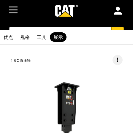
person
SEARCH
search
优点
规格
工具
展示
more_vert
GC 液压锤