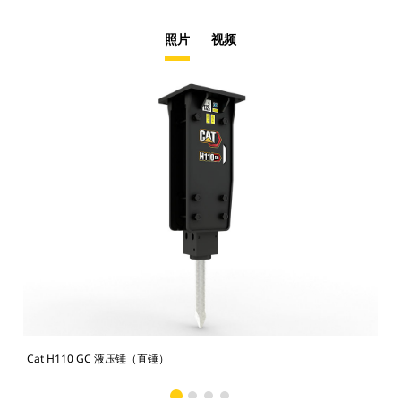
照片
视频
Cat H110 GC 液压锤（直锤）
在