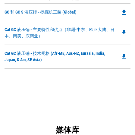
file_download
Do
GC 和 GC S 液压锤 - 挖掘机工装 (Global)
P
O
Do
Cat GC 液压锤 - 主要特性和优点（非洲-中东、欧亚大陆、日
in
file_download
P
本、南美、东南亚）
a
O
N
in
Ta
Do
Cat GC 液压锤 - 技术规格 (Afr-ME, Aus-NZ, Eurasia, India,
a
file_download
P
Japan, S Am, SE Asia)
N
O
Ta
in
a
N
Ta
媒体库