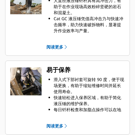
大直径液压锤钎杆具有高冲击力，有
助于在作业现场高效粉碎坚硬的岩石
和混凝土。
Cat GC 液压锤凭借高冲击力与快速冲
击频率，助力快速破拆物料，显著提
升作业效率与产量。
Cat GC 液压锤在配套机器上经过全面
测试和验证，从而提高了性能和兼容
阅读更多
性。
易于保养
滑入式下部衬套可旋转 90 度，便于现
场更换，有助于缩短维修时间并延长
使用寿命。
快速轻松进入保养区域，有助于简化
液压锤的维护保养。
每日钎杆检查和加脂点操作可以在地
面进行，而液压锤始终安装在机器
上，无需拆卸。
阅读更多
加固的连接紧固件与简易的螺栓紧固
流程相结合，确保接头坚固耐用，有