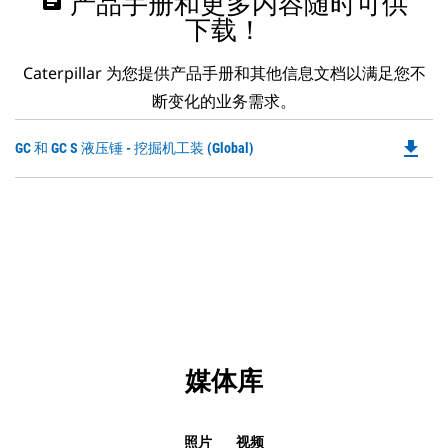
assignment
产品手册和更多内容随时可供
下载！
Caterpillar 为您提供产品手册和其他信息文档以满足您不
断变化的业务需求。
file_download
Do
GC 和 GC S 液压锤 - 挖掘机工装 (Global)
P
O
in
a
N
Ta
媒体库
照片
视频