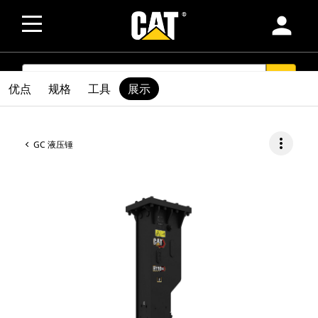
person
SEARCH
search
优点
规格
工具
展示
more_vert
GC 液压锤