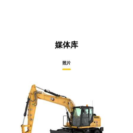
N
Ta
媒体库
照片