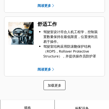
缩短了停机时间，可帮助完成更多工
阅读更多
作。
计划油样分析（S • O • S
采样口位
SM
于地面，有助于简化保养工作，并能
够快速、轻松地抽取油液样本进行分
舒适工作
析。
基于生产高性能，高可靠性轮式挖掘
驾驶室设计符合人机工程学，控制装
机的悠久传统，我们的机器部件的设
置数量保持在最低限度，位置便利且
计和制造符合 Caterpillar 的质量标
易于操作。
准。
驾驶室结构采用防滚翻保护结构
与 313 GC 的工装是通用的，并且采
（ROPS，Rollover Protective
用小型挖掘机上常见的布局、系统和
Structure），并提供操作员防护罩
零件。
（顶部和前部防护罩）。
有多种工装可用来定制机器，从而满
通过可翻起的左控制台和地面直入设
阅读更多
足您的需求。采用带平行铲刀的长轴
计，可轻松地进出驾驶室。
距底盘系统，有助于提高稳定性。
方便放置饭盒、文件和手机，帮助操
作员在工作时保持舒适感。
加载更多
选装的 Bluetooth® 无线电可与手机
无缝连接，既能收听音乐和广播，也
可以进行免提通话。
空调控制装置位于机器显示屏上，可
以通过触摸屏监视器轻松调节到您的
规格
标配设备