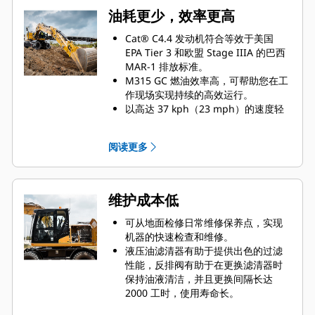
油耗更少，效率更高
Cat® C4.4 发动机符合等效于美国
EPA Tier 3 和欧盟 Stage IIIA 的巴西
MAR-1 排放标准。
M315 GC 燃油效率高，可帮助您在工
作现场实现持续的高效运行。
以高达 37 kph（23 mph）的速度轻
松地在作业现场之间穿梭。
发动机转速自动控制功能有助于降低
阅读更多
油耗，因为在不执行任何操作时，该
功能会降低发动机转速。
先进的液压系统不仅在功率和效率之
间实现了出色平衡，同时还提供了所
维护成本低
需的控制装置，以满足精确挖掘要
求。
可从地面检修日常维修保养点，实现
辅助液压选件为您提供所需的多功能
机器的快速检查和维修。
性，以使用种类繁多的 Cat 工装。
液压油滤清器有助于提供出色的过滤
完美应对温度挑战，为您的正常工作
性能，反排阀有助于在更换滤清器时
保驾护航。该轮式挖掘机可在高达
保持油液清洁，并且更换间隔长达
52°C（125°F）的标准高温环境下工
2000 工时，使用寿命长。
作。
润滑周期较长，润滑点集中分布，这