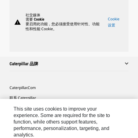
社交媒体
Cookie
需要 Cookie
warning
要启用此功能，您必须接受使用针对性、功能
设置
性和性能 Cookie。
Caterpillar 品牌
Caterpillar.com
联系 Caterpillar
我的营销首选项
This site uses cookies to improve your
experience. Some are required for the site to
站点地图
function, while others support features,
performance, personalization, targeting, and
Cookie Settings
analytics.