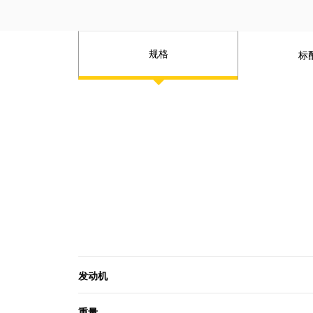
位、生产目标和有效载荷，以及 Grade
3D 和压实数据。这些关键指标有助于降
低成本并提升作业现场运营效率。
规格
标
Cat® Inspect 是一款移动应用程序，可
帮助您轻松执行数字预防性维护（PM）
检查、检查和日常绕机导览。检查功能
可以轻松地与 VisionLink™ 等其他 Cat
数据系统集成，以便您可以密切关注自
己的设备机群。
Cat® 远程故障排除是一个移动应用程
序，您的 Cat 代理商可以使用它对连接
的机器进行远程诊断测试，这有助于确
保快速解决问题并减少停机时间。
Cat® 远程刷新是一个移动应用程序，让
您无需技术人员在场即可更新机载软
件，方便您在合适的时间启动软件更
发动机
新，提升整体运营效率。
Cat® PL161 工装定位器是一款蓝牙设
重量