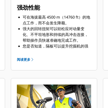
强劲性能
可在海拔最高 4500 m（14760 ft）的地
点工作，而不会发生降额。
强大的回转扭矩可以轻松应对动量变
化、不平坦地形和持续的高冲击连接，
帮助操作员快速准确地完成工作。
您是否知道，隔板可以提升挖掘机的强
度与重量比？这就是 Caterpillar 在动
臂、斗杆和机架等高应力区域中集成隔
阅读更多
板的原因。在不显著增加重量的情况下
强化机器，还可以长期提供可靠的性
能，即使在最恶劣的环境中也是如此。
油缸连杆配有额外的耐磨环进行强化，
以帮助减少机油泄漏。车身采用厚隔
板，以延长使用寿命。厚履带连杆具有
大螺栓接头，有助于螺栓的固位。重负
荷动臂采用大的轴直径，可以防止弯曲