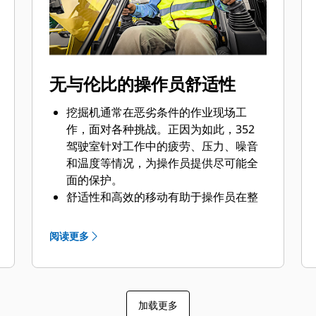
和机油泄露，同时提升了 352 的负载能
力，这意味着您的生产过程更加可靠。
履带销和衬套之间通过润滑脂进行密
封，可以降低行驶噪音并防止碎屑进
入，从而延长底盘系统的使用寿命。
无与伦比的操作员舒适性
中央履带导向护罩可在斜坡上行驶和作
业时帮助挖掘机履带对齐。
挖掘机通常在恶劣条件的作业现场工
倾斜的履带架可防止泥土和碎屑堆积，
作，面对各种挑战。正因为如此，352
有助于降低履带损坏的风险。
驾驶室针对工作中的疲劳、压力、噪音
借助辅助液压选件为，您可以使用种类
和温度等情况，为操作员提供尽可能全
繁多的 Cat® 工装。
面的保护。
Advansys™ 铲斗齿尖可提高穿透能力并
舒适性和高效的移动有助于操作员在整
缩短循环时间。可以用简单的凸耳扳手
个班次中保持高效和警觉。标准座椅宽
（而非液压锤或特殊工具）快速更换齿
敞且可调节，适合所有体型的操作员。
阅读更多
尖，从而提高安全性并延长正常运行时
可翻起的左控制台让进出座椅更轻松。
间。
两种驾驶室选件（豪华型和超豪华型）
提供三种运行模式，可使挖掘机适合多
让您能够选择所需的舒适度。
种类型的作业：强力、智能和省油。
豪华型驾驶室套件包括加热型空气悬浮
加载更多
智能模式可自动调整功率来实现最高的
座椅；超豪华型座椅则具备加热和降温