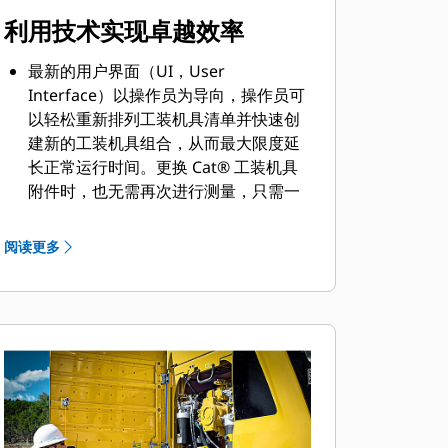
利用技术实现卓越效率
最新的用户界面（UI，User
Interface）以操作员为导向，操作员可
以轻松重新排列工装机具清单并快速创
建新的工装机具组合，从而最大限度延
长正常运行时间。更换 Cat® 工装机具
附件时，也无需再次进行测量，只需一
人即可检查和调整铲斗磨损情况。
Cat® 提升辅助装置有助于避免机器倾
阅读更多
斜。借助视觉和听觉警报，操作员可以
知晓负载是否在挖掘机的安全工作范围
限制内。
Cat® 2D 电子栅栏可以限制前连杆的移
动，避免连杆超出操作员针对天花板、
地板、墙壁、回转和驾驶室定义的预设
边界。它可以帮助操作员避免作业现场
的交通等危险，确保人员安全，并帮助