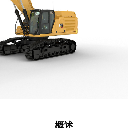
点
规格
工具
展示
概述