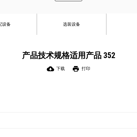
燃油效率：在回转等任务时降低功率，
功能。
而在挖掘等任务时提升功率。
驾驶室采用抑噪密封设计。
增强型重载提升模式提高了系统压力，
先进的粘滞底座可减少驾驶室振动
配设备
选装设备
可帮助您轻松提升和放置重型物料。
触手可及的控制装置位于操作员前方，
自动预热功能可在寒冷天气下更快地加
便于操作员舒适地控制挖掘机。
热液压油，并有助于延长部件的使用寿
通过触摸屏监视器可以轻松地访问关键
命。
信息和设置。快捷键简化操作，其中两
产品技术规格适用产品 352
完美应对温度挑战，为您的正常工作保
个键用于娱乐、加热和空调。还有一个
驾护航。该挖掘机具有 52°C（125°F）
快捷键用于设置应用程序和功能。
cloud_download
print
下载
打印
的高温环境工作能力以及 –
标准自动温控装置确保在整个作业期间
18°C（-0.4°F）的标准冷起动能力。
都能保持舒适的温度。
符合等效于美国 EPA Tier 3 和欧盟
便捷性功能包括集成的 Bluetooth® 无
Stage IIIA 的 UN ECE R96 Stage IIIA 排
线电、USB 充电和电话连接端口、12V
放标准。
直流电插座以及辅助端口。
杯架和瓶架易于取放，驾驶室内有多个
便利的储物空间。
座椅下方及背后、头顶和控制台中提供
了充足的驾驶室储物空间，可轻松存放