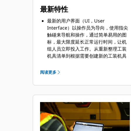
最新特性
最新的用户界面（UI，User
Interface）以操作员为导向，使用指尖
触碰来导航和操作，通过简单易用的图
标，最大限度延长正常运行时间，让机
组人员立即投入工作。从重新整理工装
机具清单到根据需要创建新的工装机具
组合，操作员可以快速设置机器并轻松
获取信息。
阅读更多
借助该界面，操作员能够保持准确性，
并充分利用班次中的每一秒钟。将连接
器和工装输入系统的功能可大幅减少标
定时间，从而提高了工装机具组合的设
置效率。更换 Cat® 工装机具附件时，
也无需再次进行测量，只需一人即可检
查和调整铲斗磨损情况。