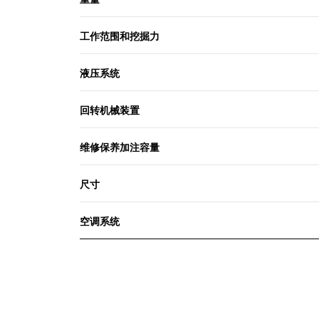
备，旨在帮助用户跟踪其工装在所有工
地的位置、减少丢失工装的数量以及制
工作范围和挖掘力
定工装保养和更换计划。工装机具识别
功能** 会根据所选机具自动调整机器设
置。
液压系统
回转机械装置
维修保养加注容量
尺寸
空调系统