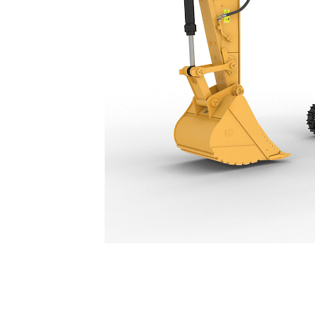
352
优
更改型号