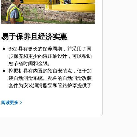
您节省高昂的维修费用、设备停机时间
以及可能的作业现场罚款。
Cat® Detect - 挖掘机人员探测功能是一
套智能视觉摄像头系统，当有人进入机
器的危险区域时，可以向操作员发出警
易于保养且经济实惠
报。*
借助带辅助功能的 Cat® Grade，操作
352 具有更长的保养周期，并采用了同
员可以利用半自动挖掘功能，轻松实现
步保养和更少的液压油设计，可以帮助
持续斜坡作业。它可自动移动动臂、斗
您节省时间和金钱。
杆和铲斗，以便更省力、更精确地进行
挖掘机具有内置的预留安装点，便于加
挖方作业。
装自动润滑系统。配备的自动润滑改装
带有 2D 系统的 Cat® Grade（适用于挖
套件为安装润滑脂泵和管路护罩提供了
掘机）是一种指示系统，可帮助操作员
额外的紧固件，确保润滑更安全、更清
更快地达到既定坡度。*选择您所需的目
洁、更轻松。
阅读更多
标深度和目标坡度，然后观察带有 2D
借助主动维修提醒提高生产率。车辆运
系统的 Grade 使用车载处理器和传感器
行状况综合管理系统会向操作员提供分
提供有关与坡度之间的距离的实时制
步维修指导和所需零件，有助于避免不
导。
必要的停机时间。
带有 3D 系统的 Cat® Grade（适用于挖
可通过驾驶室内的监视器跟踪挖掘机的