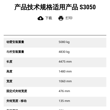
产品技术规格适用产品 S3050
cloud_download
print
下载
打印
动臂安装重量
5080 kg
斗杆安装重量
4830 kg
长度
4475 mm
高度
1480 mm
宽度
1060 mm
固定式夹钳宽度
476 mm
夹钳宽度 - 移动
135 mm