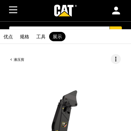
person
SEARCH
search
优点
规格
工具
展示
more_vert
液压剪