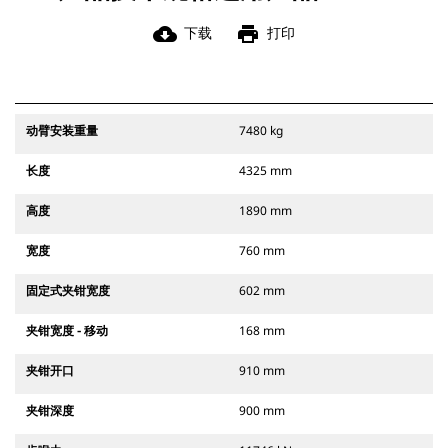
cloud_download
print
下载
打印
动臂安装重量
7480 kg
长度
4325 mm
高度
1890 mm
宽度
760 mm
固定式夹钳宽度
602 mm
夹钳宽度 - 移动
168 mm
夹钳开口
910 mm
夹钳深度
900 mm