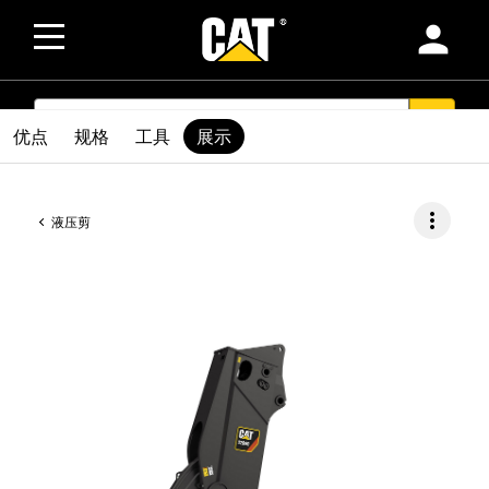
person
SEARCH
search
优点
规格
工具
展示
more_vert
液压剪