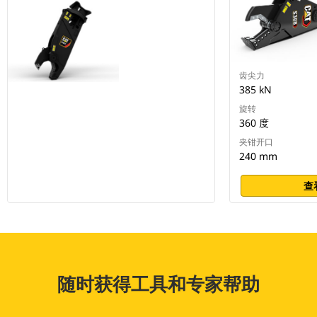
齿尖力
385 kN
旋转
360 度
夹钳开口
240 mm
查
随时获得工具和专家帮助