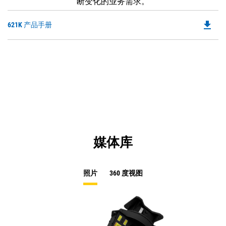
断变化的业务需求。
file_download
Do
621K 产品手册
P
O
in
a
N
Ta
媒体库
照片
360 度视图