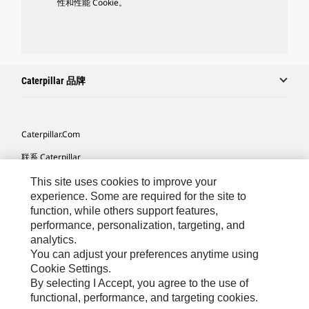
性和性能 Cookie。
Caterpillar 品牌
Caterpillar.com
联系 Caterpillar
我的营销首选项
This site uses cookies to improve your
experience. Some are required for the site to
站点地图
function, while others support features,
performance, personalization, targeting, and
Cookie Settings
analytics.
法律
You can adjust your preferences anytime using
Cookie Settings.
隐私
By selecting I Accept, you agree to the use of
functional, performance, and targeting cookies.