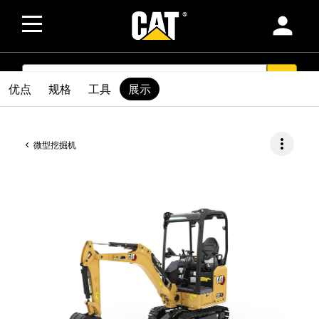
person
SEARCH
search
优点
规格
工具
展示
more_vert
微型挖掘机