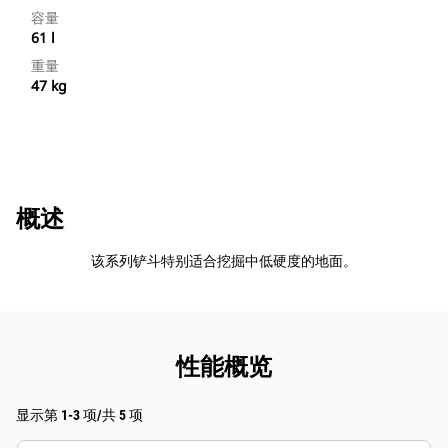
容量
61 l
重量
47 kg
概述
该系列铲斗特别适合挖掘中低硬度的地面。
性能概览
显示第 1-3 项/共 5 项