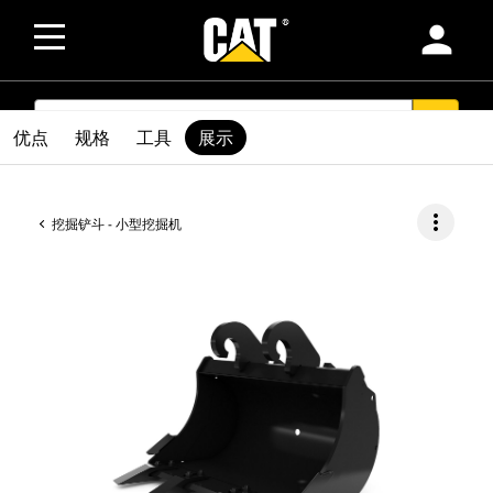
person
SEARCH
search
优点
规格
工具
展示
more_vert
挖掘铲斗 - 小型挖掘机