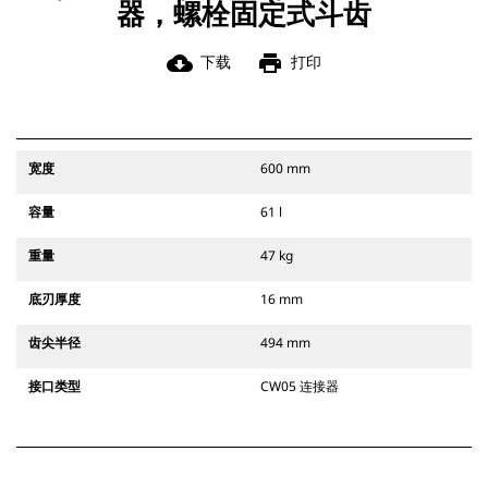
器，螺栓固定式斗齿
cloud_download
print
下载
打印
宽度
600 mm
容量
61 l
重量
47 kg
底刃厚度
16 mm
齿尖半径
494 mm
接口类型
CW05 连接器