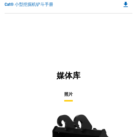
file_download
Do
Cat® 小型挖掘机铲斗手册
P
O
in
a
N
Ta
媒体库
照片