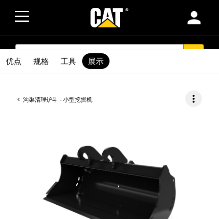
person
SEARCH
search
优点
规格
工具
展示
more_vert
沟渠清理铲斗 - 小型挖掘机