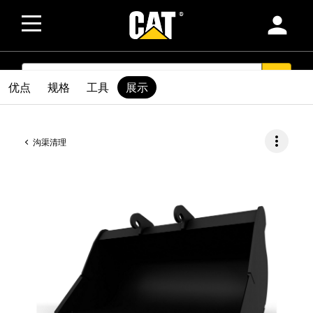
person
SEARCH
search
优点
规格
工具
展示
more_vert
沟渠清理