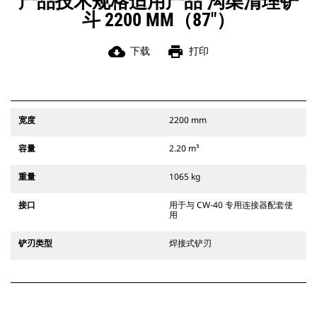
产品技术规格适用产品 沟渠清理铲
斗 2200 MM（87"）
cloud_download
print
下载
打印
宽度
2200 mm
容量
2.20 m³
重量
1065 kg
接口
用于与 CW-40 专用连接器配套使
用
铲刃类型
焊接式铲刃