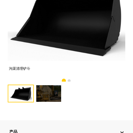
沟渠清理铲斗
图像
产品