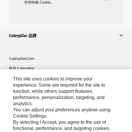
性和性能 Cookie。
Caterpillar 品牌
Caterpillar.com
联系 Caterpillar
我的营销首选项
This site uses cookies to improve your
experience. Some are required for the site to
站点地图
function, while others support features,
performance, personalization, targeting, and
Cookie Settings
analytics.
法律
You can adjust your preferences anytime using
Cookie Settings.
隐私
By selecting I Accept, you agree to the use of
functional, performance, and targeting cookies.