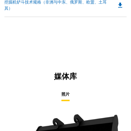
Do
挖掘机铲斗技术规格（非洲与中东、俄罗斯、欧盟、土耳
in
file_download
P
其）
a
O
N
in
Ta
a
N
Ta
媒体库
照片