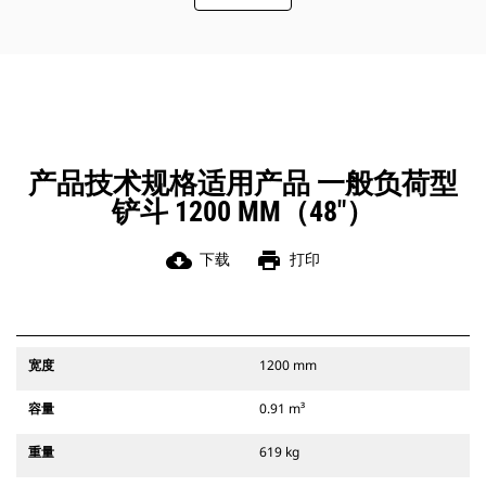
此外，Cat 抓销式快速连接器还允许操
作员反向连接铲斗，从而更容易地对
角部进行清理和挖方。
凭借始终处于操作员视线内的连接器
辅助闩锁所提供的听觉和视觉提示，
可以确保稳固地连接附件。
Cat 抓销式快速连接器与 311-352 履
带式挖掘机和所有轮式挖掘机兼容。
产品技术规格适用产品 一般负荷型
此外，还提供挖沟宽度连接器。
铲斗 1200 MM（48"）
与 CW 专用连接器系统兼容的附件采
用固定式快速连接器铰接件。 CW 专
用连接器采用楔式锁定系统，确保始
cloud_download
print
下载
打印
终稳固地连接附件。
CW 专用连接器适用于所有履带式挖掘
机和轮式挖掘机。
宽度
1200 mm
容量
0.91 m³
重量
619 kg