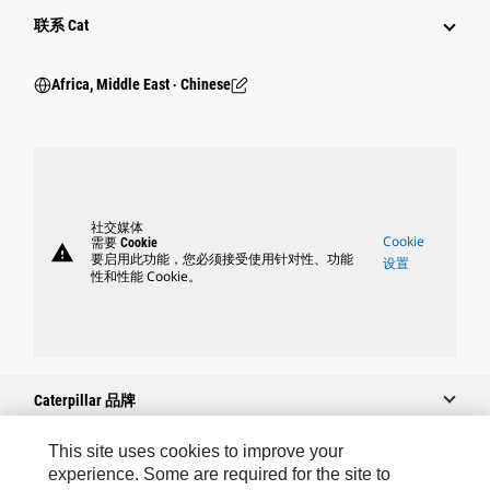
行业
联系 Cat
Africa, Middle East ‧ Chinese
社交媒体
Cookie
需要 Cookie
warning
要启用此功能，您必须接受使用针对性、功能
设置
性和性能 Cookie。
Caterpillar 品牌
This site uses cookies to improve your
experience. Some are required for the site to
Caterpillar.com