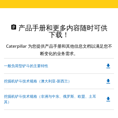
assignment
产品手册和更多内容随时可供
下载！
Caterpillar 为您提供产品手册和其他信息文档以满足您不
断变化的业务需求。
file_download
Do
一般负荷型铲斗的主要特性
P
O
file_download
Do
挖掘机铲斗技术规格（澳大利亚-新西兰）
in
P
a
O
N
Do
挖掘机铲斗技术规格（非洲与中东、俄罗斯、欧盟、土耳
in
file_download
Ta
P
其）
a
O
N
in
Ta