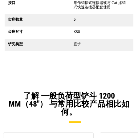
接口
用作销接式连接器或与 Cat 抓销
式快速连接器配套使用
齿座数量
5
齿座尺寸
K80
铲刃类型
直铲
了解 一般负荷型铲斗 1200
MM（48"） 与常用比较产品相比如
何。