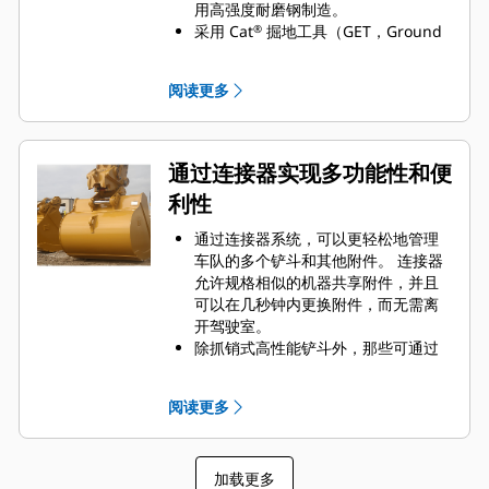
用高强度耐磨钢制造。
采用 Cat
掘地工具（GET，Ground
®
Engaging Tools）保护 Cat 铲斗最重
要的高磨损区域。 侧挡板保护器和侧
阅读更多
铲刀有助于保护铲斗中最常接触和穿
过物料的部件。
通过为您的铲斗和应用组合选择正确
的 GET 来降低维护成本。
通过连接器实现多功能性和便
铲斗齿尖提供多种选择，确保适合您
利性
的具体应用。 无论您需要获得平整的
挖掘底面还是挖掘坚硬、磨蚀性的物
通过连接器系统，可以更轻松地管理
料，总会有一款齿尖解决方案适合
车队的多个铲斗和其他附件。 连接器
您。
允许规格相似的机器共享附件，并且
可以在几秒钟内更换附件，而无需离
开驾驶室。
除抓销式高性能铲斗外，那些可通过
销直接连接到机器的铲斗也与 Cat
抓
®
销式快速连接器兼容。 抓销式高性能
阅读更多
铲斗配有一个可优化挖掘力的凹进
销，当与 Cat 抓销式快速连接器配套
使用时，可为铲斗提供更快的循环时
加载更多
间。