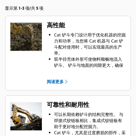
显示第 1-3 项/共 5 项
高性能
Cat 铲斗专门设计用于优化机器的挖掘
力和功率，当您将 Cat 机器与 Cat 铲
斗配对使用时，可以实现最高的生产
率。
双半径壳体外形可使物料顺畅地流入
铲斗。 铲斗与地面的间隙更大，确保
铲斗底部不会拖拽，因此降低了维护
成本。
阅读更多
油耗在挖掘过程中达到峰值。 Cat 铲
斗可以快速铲挖物料，提高了机器的
整体工作效率。
可在更短的时间内装载更多的物料。
可靠性和耐用性
对于每次装载，铲斗形状和侧挡板都
可将大部分物料保留在铲斗内。
可以长期依赖铲斗的结构完整性。 与
焊接式铰链板相比，集成式铰链板有
助于更好地分配挖掘力。
Cat 铲斗，尤其是过度磨损的部件，采