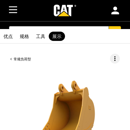
person
SEARCH
search
优点
规格
工具
展示
more_vert
常规负荷型