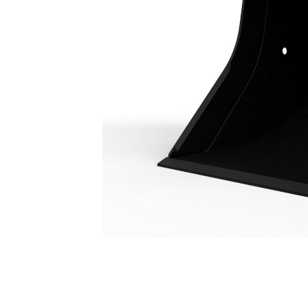
通用负荷型铲斗 1000 Mm（39"）
优
更改型号