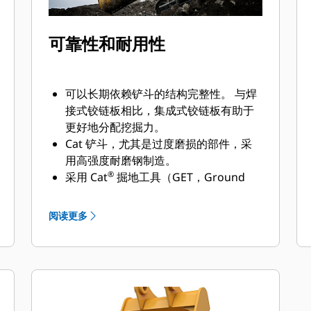
可靠性和耐用性
可以长期依赖铲斗的结构完整性。 与焊
接式铰链板相比，集成式铰链板有助于
更好地分配挖掘力。
Cat 铲斗，尤其是过度磨损的部件，采
用高强度耐磨钢制造。
®
采用 Cat
掘地工具（GET，Ground
Engaging Tools）保护 Cat 铲斗最重要
的高磨损区域。 侧挡板保护器和侧铲刀
阅读更多
有助于保护铲斗中最常接触和穿过物料
的部件。
通过为您的铲斗和应用组合选择正确的
GET 来降低维护成本。
铲斗齿尖提供多种选择，确保适合您的
具体应用。 无论您需要获得平整的挖掘