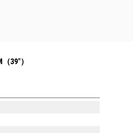
（39"）