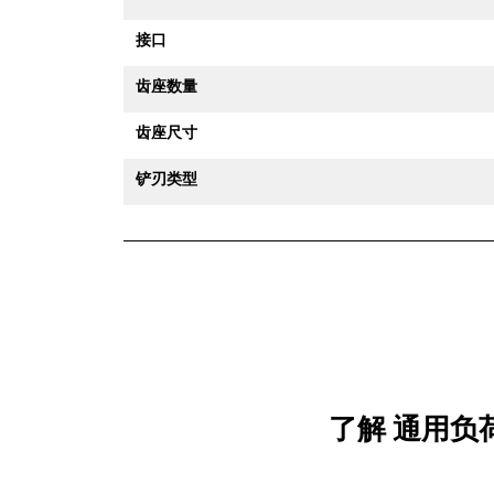
接口
齿座数量
齿座尺寸
铲刃类型
了解 通用负荷