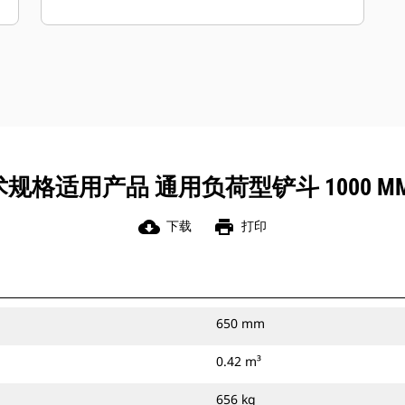
接到您的机器上，或者将其与 Cat 抓销
式快速连接器或 CW 专用连接器配套使
用。
规格适用产品 通用负荷型铲斗 1000 MM
cloud_download
print
下载
打印
650 mm
0.42 m³
656 kg