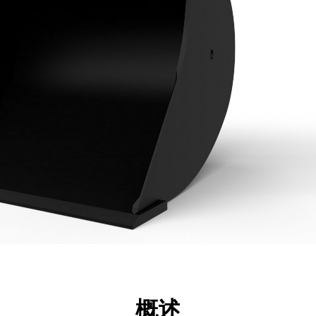
点
规格
工具
展示
概述