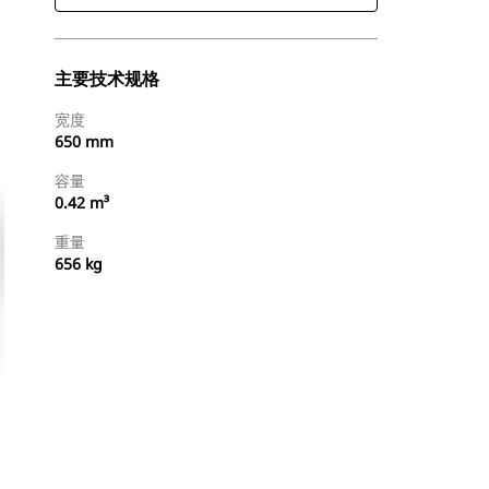
主要技术规格
宽度
650 mm
容量
0.42 m³
重量
656 kg
查找代理商
请求报价