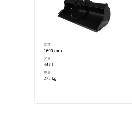
宽度
1600 mm
容量
447 l
重量
275 kg