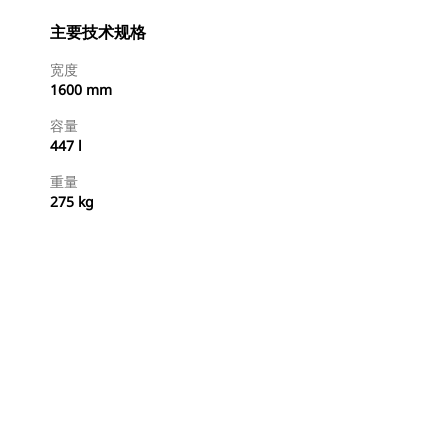
主要技术规格
宽度
1600 mm
容量
447 l
重量
275 kg
立即购买
请求报价