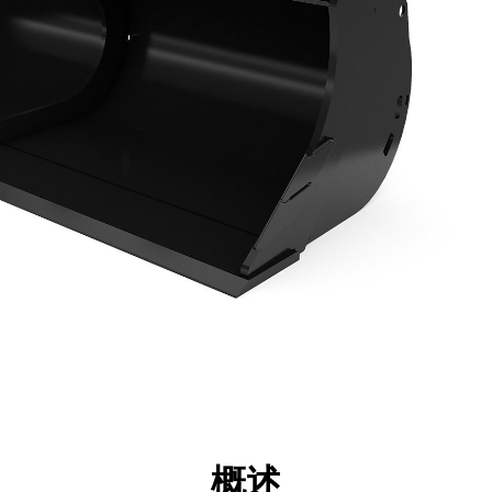
点
规格
工具
展示
概述