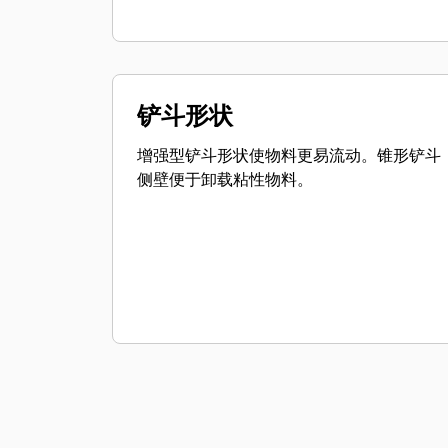
铲斗形状
增强型铲斗形状使物料更易流动。锥形铲斗
侧壁便于卸载粘性物料。