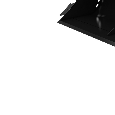
1600 Mm（63 In）
优
更改型号