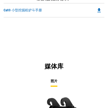
file_download
Do
Cat® 小型挖掘机铲斗手册
P
O
in
a
N
Ta
媒体库
照片