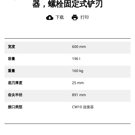
器，螺栓固定式铲刃
cloud_download
print
下载
打印
宽度
600 mm
容量
196 l
重量
160 kg
底刃厚度
25 mm
齿尖半径
891 mm
接口类型
CW10 连接器