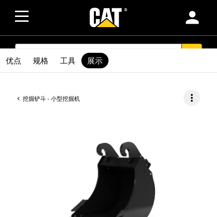
person
SEARCH
search
优点
规格
工具
展示
more_vert
挖掘铲斗 - 小型挖掘机