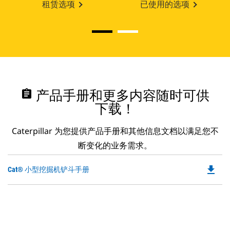
租赁选项
已使用的选项
assignment
产品手册和更多内容随时可供
下载！
Caterpillar 为您提供产品手册和其他信息文档以满足您不
断变化的业务需求。
file_download
Do
Cat® 小型挖掘机铲斗手册
P
O
in
a
N