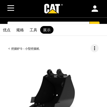
person
SEARCH
search
优点
规格
工具
展示
more_vert
挖掘铲斗 - 小型挖掘机