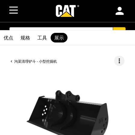
person
SEARCH
search
优点
规格
工具
展示
more_vert
沟渠清理铲斗 - 小型挖掘机