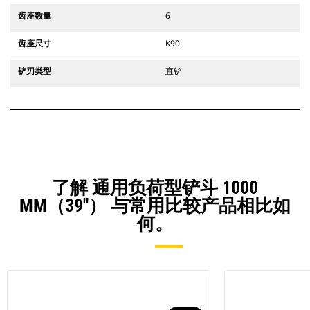
齿座数量
6
齿座尺寸
K90
铲刃类型
直铲
了解 通用负荷型铲斗 1000
MM（39"） 与常用比较产品相比如
何。