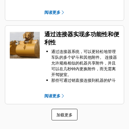
Engaging Tools）保护 Cat 铲斗最重
要的高磨损区域。 侧挡板保护器和侧
阅读更多
铲刀有助于保护铲斗中最常接触和穿
过物料的部件。
通过为您的铲斗和应用组合选择正确
的 GET 来降低维护成本。
通过连接器实现多功能性和便
铲斗齿尖提供多种选择，确保适合您
利性
的具体应用。 无论您需要获得平整的
挖掘底面还是挖掘坚硬、磨蚀性的物
通过连接器系统，可以更轻松地管理
料，总会有一款齿尖解决方案适合
车队的多个铲斗和其他附件。 连接器
您。
允许规格相似的机器共享附件，并且
可以在几秒钟内更换附件，而无需离
开驾驶室。
那些可通过销直接连接到机器的铲斗
也与 Cat
抓销式快速连接器兼容，但
®
不包括抓销式高性能铲斗。 抓销式高
阅读更多
性能铲斗配有一个可优化挖掘力的凹
进销，当与 Cat 抓销式快速连接器配
套使用时，可为铲斗提供更快的循环
加载更多
时间。
此外，Cat 抓销式快速连接器还允许操
作员反向连接铲斗，从而更容易地对