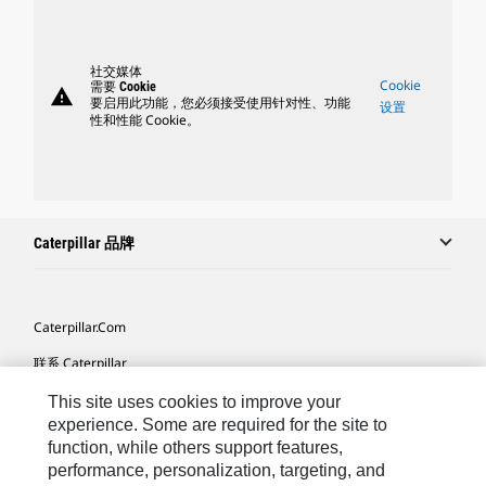
社交媒体
Cookie
需要 Cookie
warning
要启用此功能，您必须接受使用针对性、功能
设置
性和性能 Cookie。
Caterpillar 品牌
Caterpillar.com
联系 Caterpillar
我的营销首选项
This site uses cookies to improve your
experience. Some are required for the site to
站点地图
function, while others support features,
performance, personalization, targeting, and
Cookie Settings