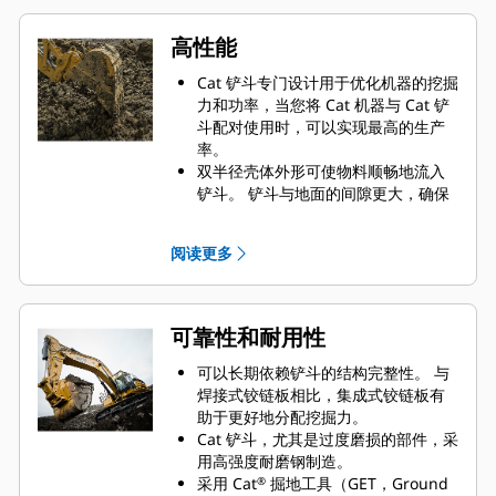
高性能
Cat 铲斗专门设计用于优化机器的挖掘
力和功率，当您将 Cat 机器与 Cat 铲
斗配对使用时，可以实现最高的生产
率。
双半径壳体外形可使物料顺畅地流入
铲斗。 铲斗与地面的间隙更大，确保
铲斗底部不会拖拽，因此降低了维护
成本。
阅读更多
油耗在挖掘过程中达到峰值。 Cat 铲
斗可以快速铲挖物料，提高了机器的
整体工作效率。
可在更短的时间内装载更多的物料。
可靠性和耐用性
对于每次装载，铲斗形状和侧挡板都
可将大部分物料保留在铲斗内。
可以长期依赖铲斗的结构完整性。 与
焊接式铰链板相比，集成式铰链板有
助于更好地分配挖掘力。
Cat 铲斗，尤其是过度磨损的部件，采
用高强度耐磨钢制造。
采用 Cat
掘地工具（GET，Ground
®