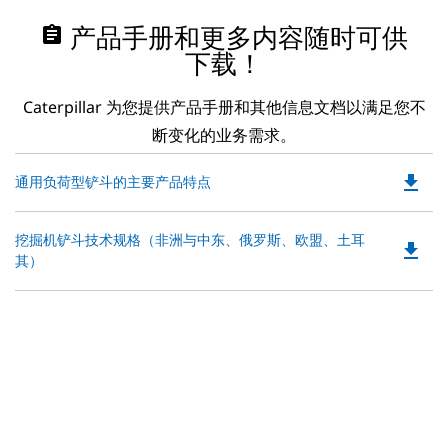
assignment
产品手册和更多内容随时可供
下载！
Caterpillar 为您提供产品手册和其他信息文档以满足您不
断变化的业务需求。
file_download
Do
通用负荷型铲斗的主要产品特点
P
O
Do
挖掘机铲斗技术规格（非洲与中东、俄罗斯、欧盟、土耳
in
file_download
P
其）
a
O
N
in
Ta
a
N
Ta