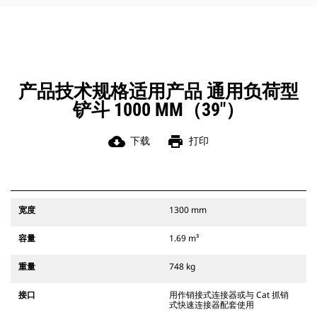
角部进行清理和挖方。
凭借始终处于操作员视线内的连接器
辅助闩锁所提供的听觉和视觉提示，
可以确保稳固地连接附件。
Cat 抓销式快速连接器与 311-352 履
带式挖掘机和所有轮式挖掘机兼容。
产品技术规格适用产品 通用负荷型
此外，还提供挖沟宽度连接器。
铲斗 1000 MM（39"）
与 CW 专用连接器系统兼容的附件采
用固定式快速连接器铰接件。 CW 专
用连接器采用楔式锁定系统，确保始
cloud_download
print
下载
打印
终稳固地连接附件。
CW 专用连接器适用于所有履带式挖掘
机和轮式挖掘机。
宽度
1300 mm
容量
1.69 m³
重量
748 kg
接口
用作销接式连接器或与 Cat 抓销
式快速连接器配套使用