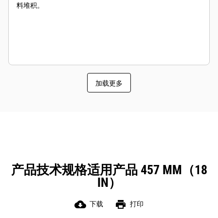
料堆积。
加载更多
产品技术规格适用产品 457 MM（18
IN）
cloud_download
print
下载
打印