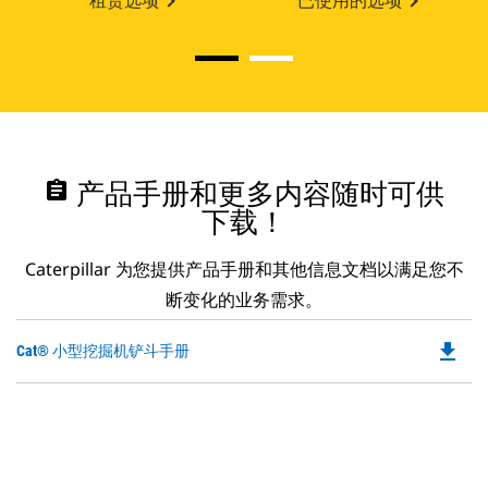
租赁选项
已使用的选项
assignment
产品手册和更多内容随时可供
下载！
Caterpillar 为您提供产品手册和其他信息文档以满足您不
断变化的业务需求。
file_download
Do
Cat® 小型挖掘机铲斗手册
P
O
in
a
N
Ta