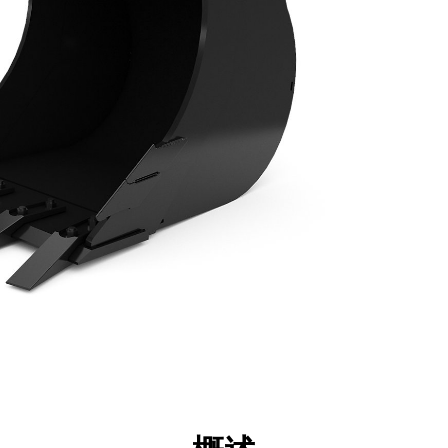
点
规格
工具
展示