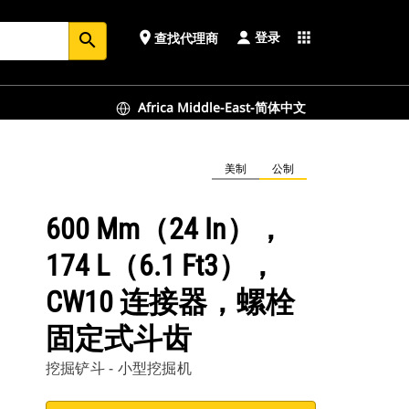
登录
place
apps
查找代理商
search
Africa Middle-East-简体中文
美制
公制
600 Mm（24 In），
174 L（6.1 Ft3），
CW10 连接器，螺栓
固定式斗齿
挖掘铲斗 - 小型挖掘机