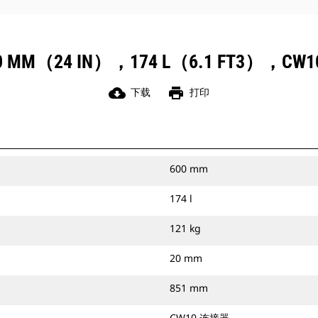
M（24 IN），174 L（6.1 FT3）
cloud_download
print
下载
打印
600 mm
174 l
121 kg
20 mm
851 mm
CW10 连接器