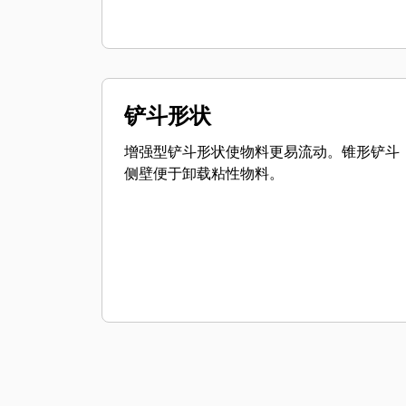
铲斗形状
增强型铲斗形状使物料更易流动。锥形铲斗
侧壁便于卸载粘性物料。