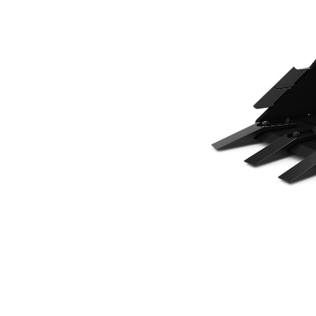
600 Mm（24 In），174 L（6.1 Ft3），CW10 连接器，螺栓固定式斗齿
优
更改型号