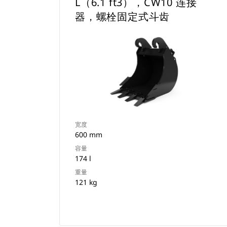
L（6.1 ft3），CW10 连接
器，螺栓固定式斗齿
宽度
600 mm
容量
174 l
重量
121 kg